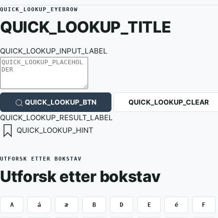
QUICK_LOOKUP_EYEBROW
QUICK_LOOKUP_TITLE
QUICK_LOOKUP_INPUT_LABEL
QUICK_LOOKUP_BTN
QUICK_LOOKUP_CLEAR
QUICK_LOOKUP_RESULT_LABEL
QUICK_LOOKUP_HINT
UTFORSK ETTER BOKSTAV
Utforsk etter bokstav
A
á
æ
B
D
E
é
F