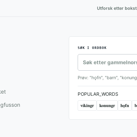
Utforsk etter boks
SØK I ORDBOK
Prøv: "hǫfn", "barn", "konungr
ket
POPULAR_WORDS
igfusson
víkingr
konungr
hǫfn
b