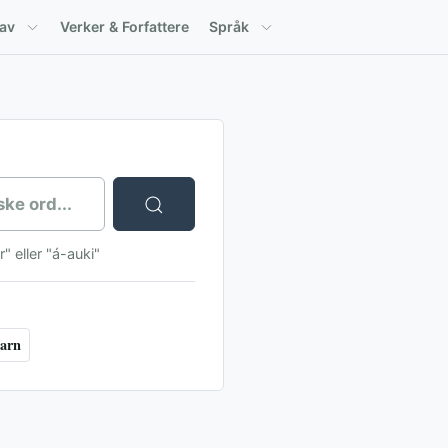
tav
Verker & Forfattere
Språk
" eller "á-auki"
arn