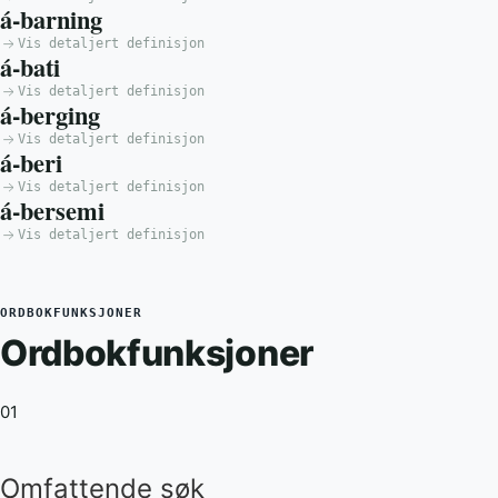
á-barning
Vis detaljert definisjon
á-bati
Vis detaljert definisjon
á-berging
Vis detaljert definisjon
á-beri
Vis detaljert definisjon
á-bersemi
Vis detaljert definisjon
ORDBOKFUNKSJONER
Ordbokfunksjoner
01
Omfattende søk