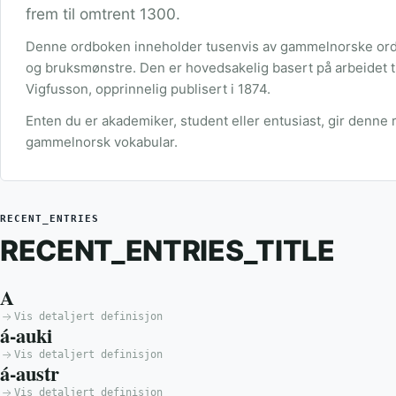
frem til omtrent 1300.
Denne ordboken inneholder tusenvis av gammelnorske ord m
og bruksmønstre. Den er hovedsakelig basert på arbeidet 
Vigfusson, opprinnelig publisert i 1874.
Enten du er akademiker, student eller entusiast, gir denn
gammelnorsk vokabular.
RECENT_ENTRIES
RECENT_ENTRIES_TITLE
A
Vis detaljert definisjon
á-auki
Vis detaljert definisjon
á-austr
Vis detaljert definisjon