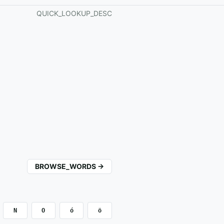
QUICK_LOOKUP_DESC
BROWSE_WORDS →
N
O
ó
ö