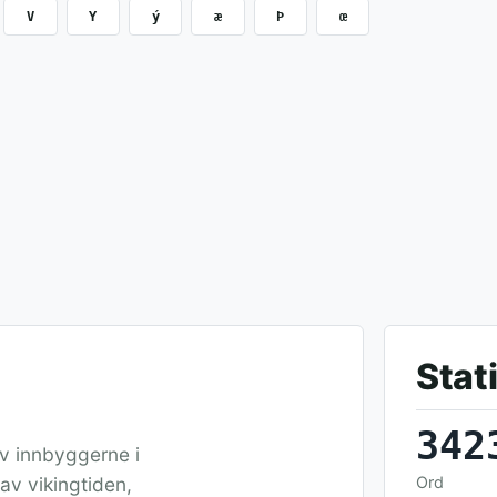
V
Y
ý
æ
Þ
œ
Stat
342
v innbyggerne i
av vikingtiden,
Ord