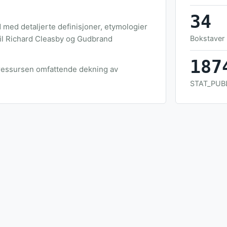
34
ed detaljerte definisjoner, etymologier
til Richard Cleasby og Gudbrand
Bokstaver
187
e ressursen omfattende dekning av
STAT_PUB