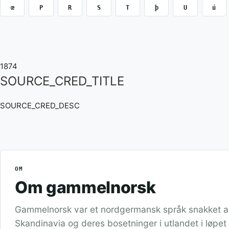
œ
P
R
S
T
þ
U
ú
1874
SOURCE_CRED_TITLE
SOURCE_CRED_DESC
OM
Om gammelnorsk
Gammelnorsk var et nordgermansk språk snakket a
Skandinavia og deres bosetninger i utlandet i løpet 