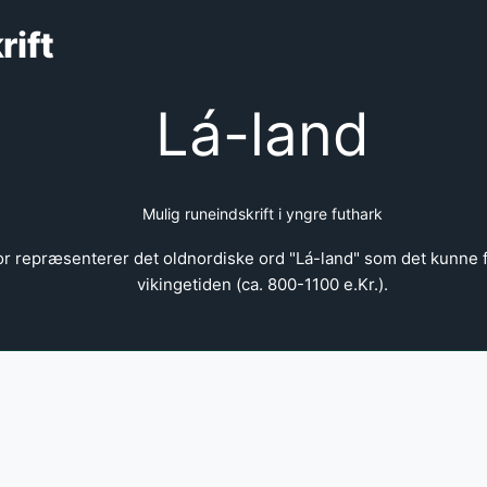
rift
Lá-land
Mulig runeindskrift i yngre futhark
 repræsenterer det oldnordiske ord "Lá-land" som det kunne fin
vikingetiden (ca. 800-1100 e.Kr.).