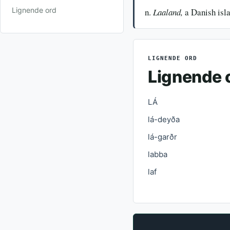
Lignende ord
n.
Laaland,
a Danish isla
LIGNENDE ORD
Lignende 
LÁ
lá-deyða
lá-garðr
labba
laf