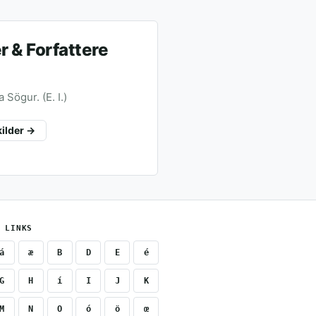
 & Forfattere
Sögur. (E. I.)
kilder →
 LINKS
á
æ
B
D
E
é
G
H
í
I
J
K
M
N
O
ó
ö
œ