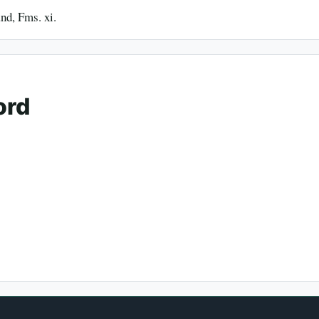
nd, Fms. xi.
ord