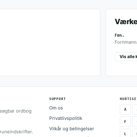
Værker
Fms.
Fornmanna 
Vis alle 
SUPPORT
HURTIGE
Om os
A
 søgbar ordbog
Privatlivspolitik
F
Vilkår og betingelser
runeindskrifter.
L