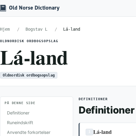
Hjem
Bogstav L
Lá-land
OLDNORDISK ORDBOGSOPSLAG
Lá-land
Oldnordisk ordbogsopslag
DEFINITIONER
PÅ DENNE SIDE
Definitioner
Definitioner
Runeindskrift
Lá-land
Anvendte forkortelser
1