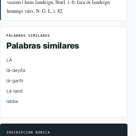
vaxinn í hans landeign, Sturl. i. 6; fara ór landeign
konungs várs, N. G. L. i. 82.
PALABRAS SIMILARES
Palabras similares
LÁ
lá-deyða
lá-garðr
Lá-land
labba
INSCRIPCIÓN RÚNICA