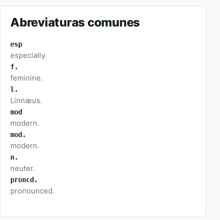
Abreviaturas comunes
esp
especially.
f.
feminine.
l.
Linnæus.
mod
modern.
mod.
modern.
n.
neuter.
proncd.
pronounced.