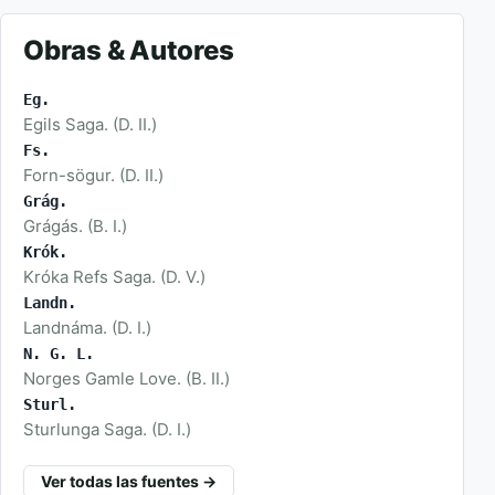
Obras & Autores
Eg.
Egils Saga. (D. II.)
Fs.
Forn-sögur. (D. II.)
Grág.
Grágás. (B. I.)
Krók.
Króka Refs Saga. (D. V.)
Landn.
Landnáma. (D. I.)
N. G. L.
Norges Gamle Love. (B. II.)
Sturl.
Sturlunga Saga. (D. I.)
Ver todas las fuentes →