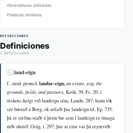
Abreviaturas utilizadas
Palabras similares
DEFINICIONES
Definiciones
1 Definiciones
land-eign
1
landar-eign,
f., mod. proncd.
an estate,
esp,
the
grounds, fields, and pastures,
Krók. 39, Fs. 20; í
örskots-helgi við landeign sína, Landn. 287; hann tók
sér bústað á Borg, ok ætlaði þar landeign til, Eg. 735:
þá er stefnu-staðr á þeim bæ sem í landeign er ómaga
niðr skotið, Grág. i. 297; þar at eins var þá reyniviðr