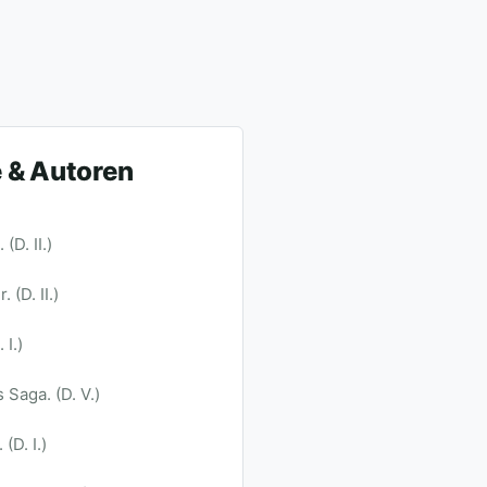
 & Autoren
(D. II.)
 (D. II.)
 I.)
 Saga. (D. V.)
(D. I.)