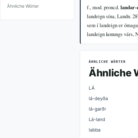
Ähnliche Wörter
landar-
f., mod. proncd.
landeign sína, Landn. 28
sem í landeign er ómaga n
landeign konungs várs, N.
ÄHNLICHE WÖRTER
Ähnliche 
LÁ
lá-deyða
lá-garðr
Lá-land
labba