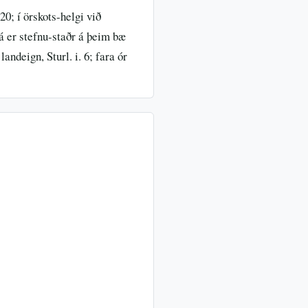
20; í örskots-helgi við
þá er stefnu-staðr á þeim bæ
andeign, Sturl. i. 6; fara ór