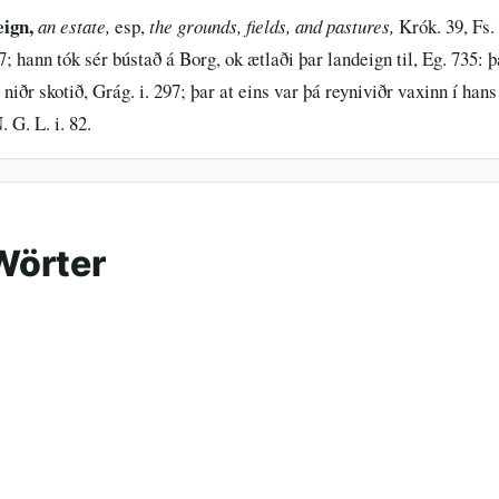
eign,
an estate,
esp,
the grounds, fields, and pastures,
Krók. 39, Fs. 
7; hann tók sér bústað á Borg, ok ætlaði þar landeign til, Eg. 735: 
iðr skotið, Grág. i. 297; þar at eins var þá reyniviðr vaxinn í hans l
 G. L. i. 82.
Wörter