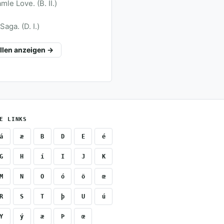
le Love. (B. II.)
aga. (D. I.)
ellen anzeigen →
E LINKS
á
æ
B
D
E
é
G
H
í
I
J
K
M
N
O
ó
ö
œ
R
S
T
þ
U
ú
Y
ý
æ
Þ
œ