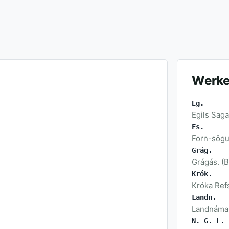
Werke
Eg.
Egils Saga. 
Fs.
Forn-sögur.
Grág.
Grágás. (B.
Krók.
Króka Refs
Landn.
Landnáma. 
N. G. L.