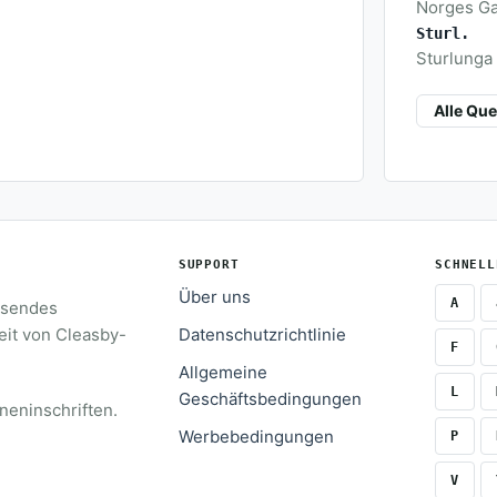
Norges Gam
Sturl.
Sturlunga S
Alle Qu
SUPPORT
SCHNELL
Über uns
A
assendes
eit von Cleasby-
Datenschutzrichtlinie
F
Allgemeine
L
Geschäftsbedingungen
neninschriften.
Werbebedingungen
P
V