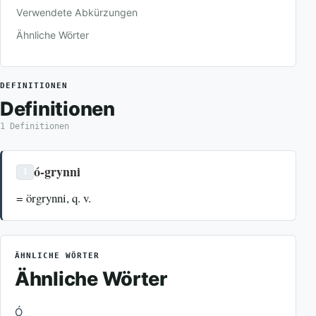
Verwendete Abkürzungen
Ähnliche Wörter
DEFINITIONEN
Definitionen
1 Definitionen
ó-grynni
1
= örgrynni, q. v.
ÄHNLICHE WÖRTER
Ähnliche Wörter
Ó