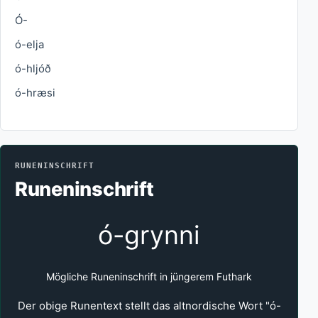
Ó-
ó-elja
ó-hljóð
ó-hræsi
RUNENINSCHRIFT
Runeninschrift
ó-grynni
Mögliche Runeninschrift in jüngerem Futhark
Der obige Runentext stellt das altnordische Wort "ó-