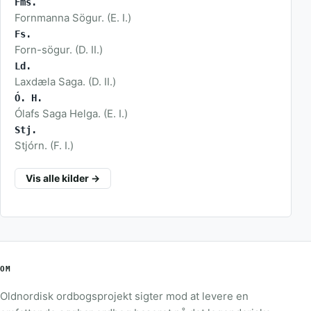
Fms.
Fornmanna Sögur. (E. I.)
Fs.
Forn-sögur. (D. II.)
Ld.
Laxdæla Saga. (D. II.)
Ó. H.
Ólafs Saga Helga. (E. I.)
Stj.
Stjórn. (F. I.)
Vis alle kilder →
OM
Oldnordisk ordbogsprojekt sigter mod at levere en