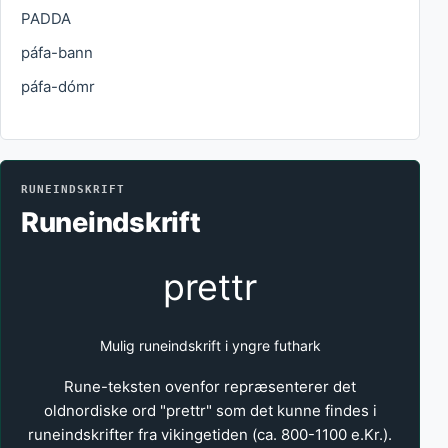
PADDA
páfa-bann
páfa-dómr
RUNEINDSKRIFT
Runeindskrift
prettr
Mulig runeindskrift i yngre futhark
Rune-teksten ovenfor repræsenterer det
oldnordiske ord "prettr" som det kunne findes i
runeindskrifter fra vikingetiden (ca. 800-1100 e.Kr.).