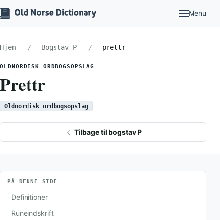
Menu
Hjem
Bogstav P
prettr
OLDNORDISK ORDBOGSOPSLAG
Prettr
Oldnordisk ordbogsopslag
Tilbage til bogstav P
PÅ DENNE SIDE
Definitioner
Runeindskrift