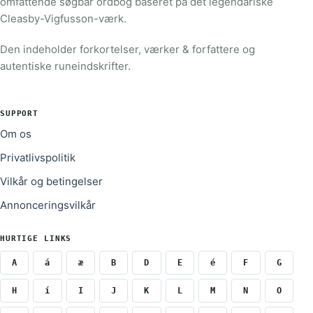
omfattende søgbar ordbog baseret på det legendariske
Cleasby-Vigfusson-værk.
Den indeholder forkortelser, værker & forfattere og
autentiske runeindskrifter.
SUPPORT
Om os
Privatlivspolitik
Vilkår og betingelser
Annonceringsvilkår
HURTIGE LINKS
A
á
æ
B
D
E
é
F
G
H
í
I
J
K
L
M
N
O