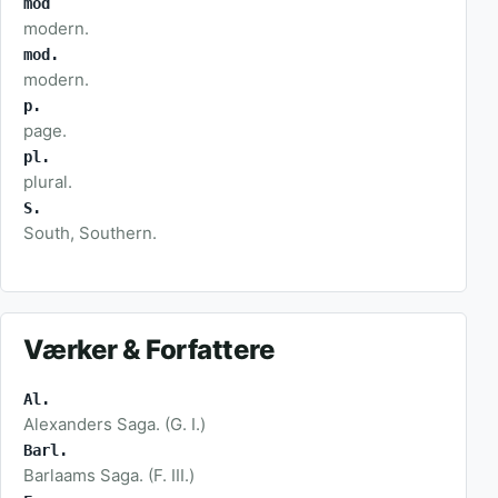
mod
modern.
mod.
modern.
p.
page.
pl.
plural.
S.
South, Southern.
Værker & Forfattere
Al.
Alexanders Saga. (G. I.)
Barl.
Barlaams Saga. (F. III.)