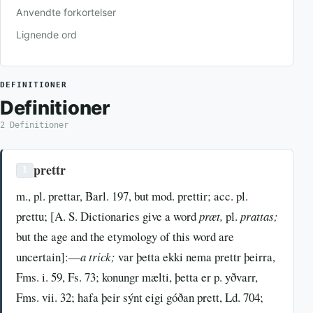
Anvendte forkortelser
Lignende ord
DEFINITIONER
Definitioner
2 Definitioner
prettr
1
m., pl. prettar, Barl. 197, but mod. prettir; acc. pl.
prettu; [A. S. Dictionaries give a word
præt,
pl.
prattas;
but the age and the etymology of this word are
uncertain]:—
a trick;
var þetta ekki nema prettr þeirra,
Fms. i. 59, Fs. 73; konungr mælti, þetta er p. yðvarr,
Fms. vii. 32; hafa þeir sýnt eigi góðan prett, Ld. 704;