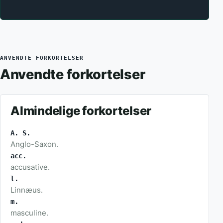
ANVENDTE FORKORTELSER
Anvendte forkortelser
Almindelige forkortelser
A. S.
Anglo-Saxon.
acc.
accusative.
l.
Linnæus.
m.
masculine.