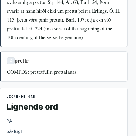
sviksamliga prettu, Stj. 144, Al. 68, Barl. 24; Þórir
svarir at hann hirði ekki um prettu þeirra Erlings, Ó. H.
115; þetta vóru þínir prettar, Barl. 197; etja e-n við
prettu, Ísl. ii. 224 (in a verse of the beginning of the
10th century, if the verse be genuine).
prettr
2
COMPDS: prettafullr, prettalauss.
LIGNENDE ORD
Lignende ord
PÁ
pá-fugl