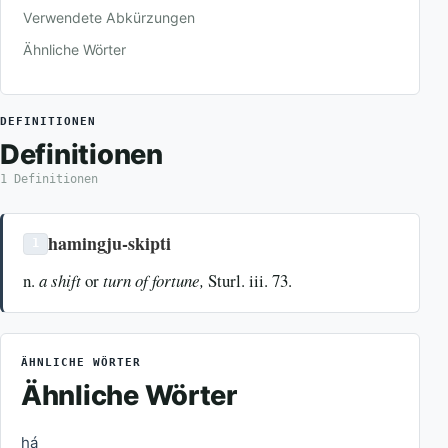
Verwendete Abkürzungen
Ähnliche Wörter
DEFINITIONEN
Definitionen
1 Definitionen
hamingju-skipti
1
n.
a shift
or
turn of fortune,
Sturl. iii. 73.
ÄHNLICHE WÖRTER
Ähnliche Wörter
há