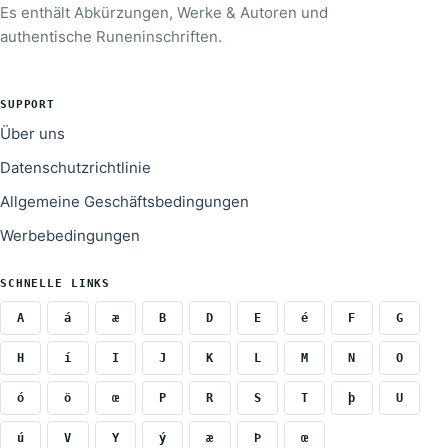
Es enthält Abkürzungen, Werke & Autoren und
authentische Runeninschriften.
SUPPORT
Über uns
Datenschutzrichtlinie
Allgemeine Geschäftsbedingungen
Werbebedingungen
SCHNELLE LINKS
A
á
æ
B
D
E
é
F
G
H
í
I
J
K
L
M
N
O
ó
ö
œ
P
R
S
T
þ
U
ú
V
Y
ý
æ
Þ
œ