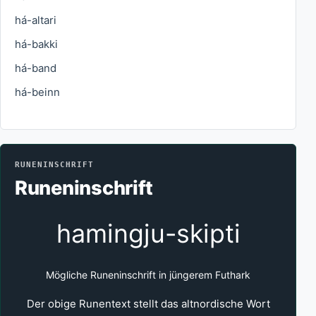
há-altari
há-bakki
há-band
há-beinn
RUNENINSCHRIFT
Runeninschrift
hamingju-skipti
Mögliche Runeninschrift in jüngerem Futhark
Der obige Runentext stellt das altnordische Wort