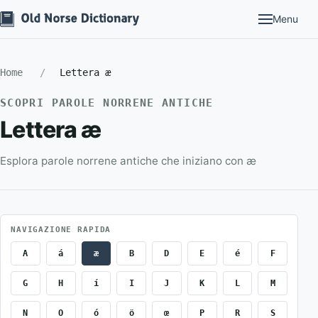
Menu
Home
Lettera æ
SCOPRI PAROLE NORRENE ANTICHE
Lettera æ
Esplora parole norrene antiche che iniziano con æ
NAVIGAZIONE RAPIDA
A
á
æ
B
D
E
é
F
G
H
í
I
J
K
L
M
N
O
ó
ö
œ
P
R
S