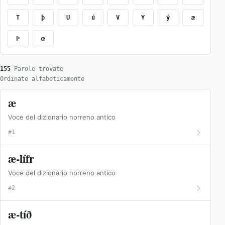
T
þ
U
ú
V
Y
ý
æ
Þ
œ
155
Parole trovate
Ordinate alfabeticamente
æ
Voce del dizionario norreno antico
#1
æ-lífr
Voce del dizionario norreno antico
#2
æ-tíð