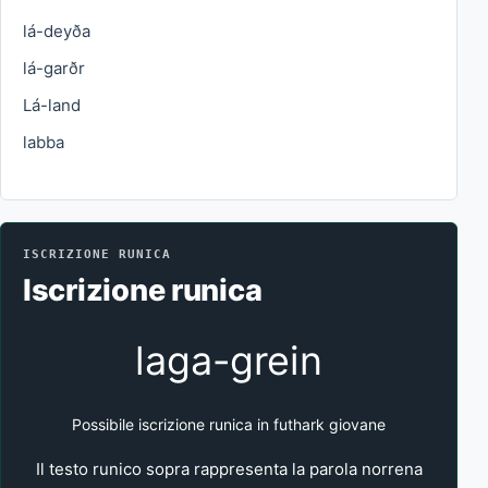
lá-deyða
lá-garðr
Lá-land
labba
ISCRIZIONE RUNICA
Iscrizione runica
laga-grein
Possibile iscrizione runica in futhark giovane
Il testo runico sopra rappresenta la parola norrena