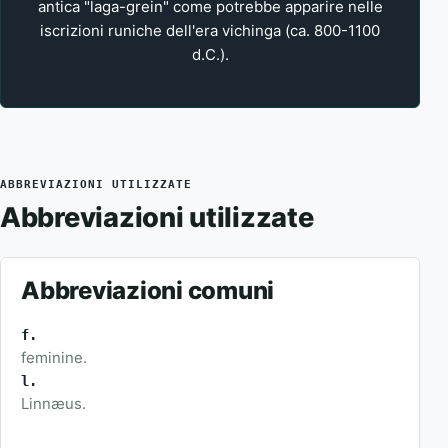
antica "laga-grein" come potrebbe apparire nelle
iscrizioni runiche dell'era vichinga (ca. 800-1100
d.C.).
ABBREVIAZIONI UTILIZZATE
Abbreviazioni utilizzate
Abbreviazioni comuni
f.
feminine.
l.
Linnæus.