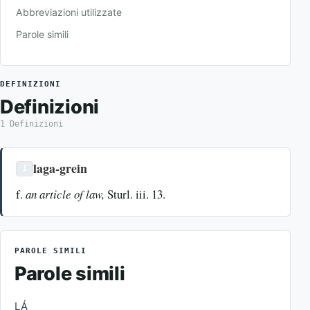
Abbreviazioni utilizzate
Parole simili
DEFINIZIONI
Definizioni
1 Definizioni
laga-grein
1
f.
an article of law,
Sturl. iii. 13.
PAROLE SIMILI
Parole simili
LÁ