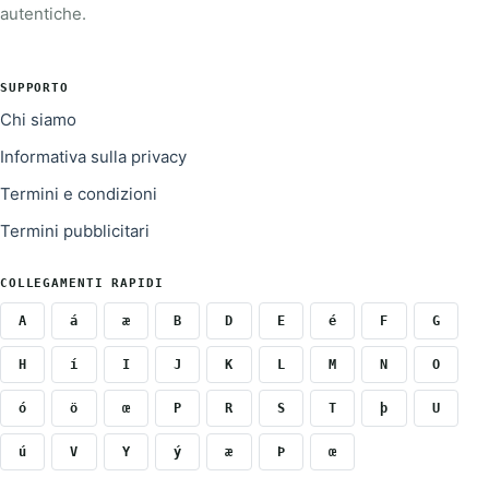
autentiche.
SUPPORTO
Chi siamo
Informativa sulla privacy
Termini e condizioni
Termini pubblicitari
COLLEGAMENTI RAPIDI
A
á
æ
B
D
E
é
F
G
H
í
I
J
K
L
M
N
O
ó
ö
œ
P
R
S
T
þ
U
ú
V
Y
ý
æ
Þ
œ