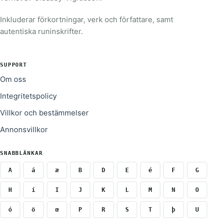
Inkluderar förkortningar, verk och författare, samt
autentiska runinskrifter.
SUPPORT
Om oss
Integritetspolicy
Villkor och bestämmelser
Annonsvillkor
SNABBLÄNKAR
A
á
æ
B
D
E
é
F
G
H
í
I
J
K
L
M
N
O
ó
ö
œ
P
R
S
T
þ
U