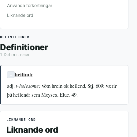
Använda förkortningar
Liknande ord
DEFINITIONER
Definitioner
1 Definitioner
heilindr
1
adj.
wholesome;
vötn hrein ok heilend, Stj. 609; værir
þú heilendr sem Moyses, Eluc. 49.
LIKNANDE ORD
Liknande ord