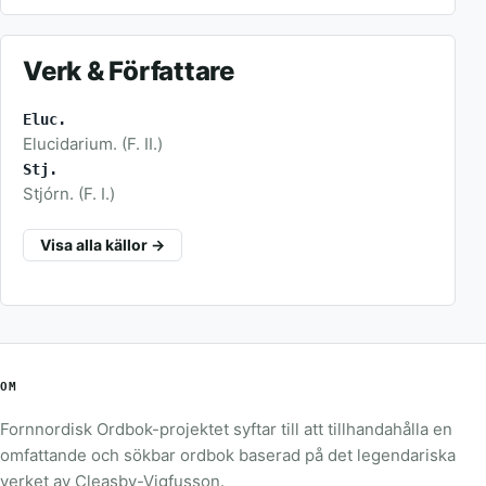
Verk & Författare
Eluc.
Elucidarium. (F. II.)
Stj.
Stjórn. (F. I.)
Visa alla källor →
OM
Fornnordisk Ordbok-projektet syftar till att tillhandahålla en
omfattande och sökbar ordbok baserad på det legendariska
verket av Cleasby-Vigfusson.