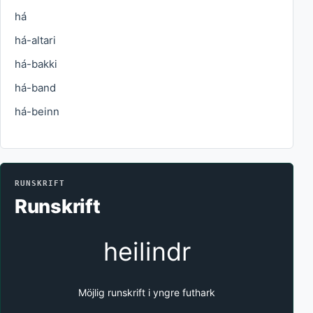
há
há-altari
há-bakki
há-band
há-beinn
RUNSKRIFT
Runskrift
heilindr
Möjlig runskrift i yngre futhark