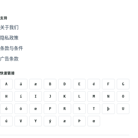
支持
关于我们
隐私政策
条款与条件
广告条款
快速链接
A
á
æ
B
D
E
é
F
G
H
í
I
J
K
L
M
N
O
ó
ö
œ
P
R
S
T
þ
U
ú
V
Y
ý
æ
Þ
œ