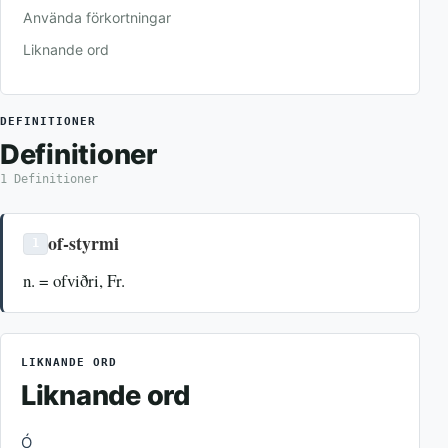
Använda förkortningar
Liknande ord
DEFINITIONER
Definitioner
1 Definitioner
of-styrmi
1
n. = ofviðri, Fr.
LIKNANDE ORD
Liknande ord
Ó