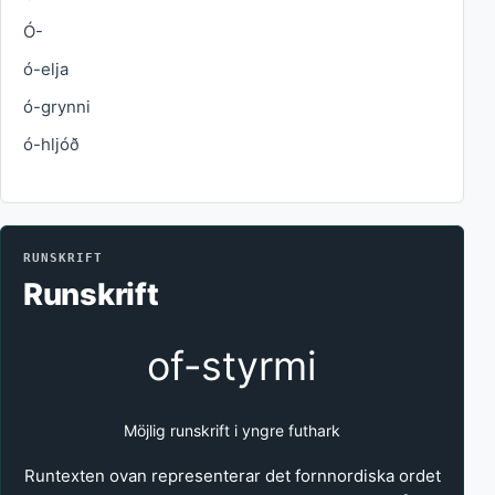
Ó-
ó-elja
ó-grynni
ó-hljóð
RUNSKRIFT
Runskrift
of-styrmi
Möjlig runskrift i yngre futhark
Runtexten ovan representerar det fornnordiska ordet