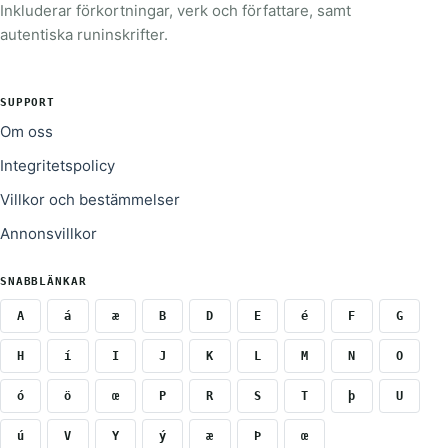
Inkluderar förkortningar, verk och författare, samt
autentiska runinskrifter.
SUPPORT
Om oss
Integritetspolicy
Villkor och bestämmelser
Annonsvillkor
SNABBLÄNKAR
A
á
æ
B
D
E
é
F
G
H
í
I
J
K
L
M
N
O
ó
ö
œ
P
R
S
T
þ
U
ú
V
Y
ý
æ
Þ
œ