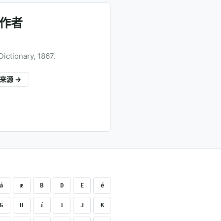
作者
Dictionary, 1867.
来源 →
á
æ
B
D
E
é
G
H
í
I
J
K