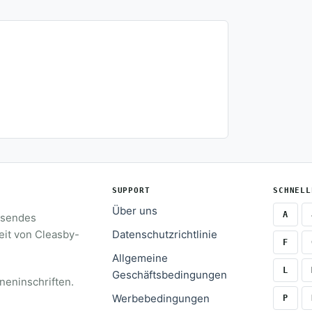
SUPPORT
SCHNELL
Über uns
A
assendes
eit von Cleasby-
Datenschutzrichtlinie
F
Allgemeine
L
Geschäftsbedingungen
neninschriften.
Werbebedingungen
P