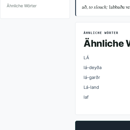
Ähnliche Wörter
að,
to slouch;
labbaðu veg
ÄHNLICHE WÖRTER
Ähnliche 
LÁ
lá-deyða
lá-garðr
Lá-land
laf