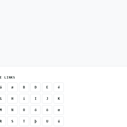
E LINKS
á
æ
B
D
E
é
G
H
í
I
J
K
M
N
O
ó
ö
œ
R
S
T
þ
U
ú