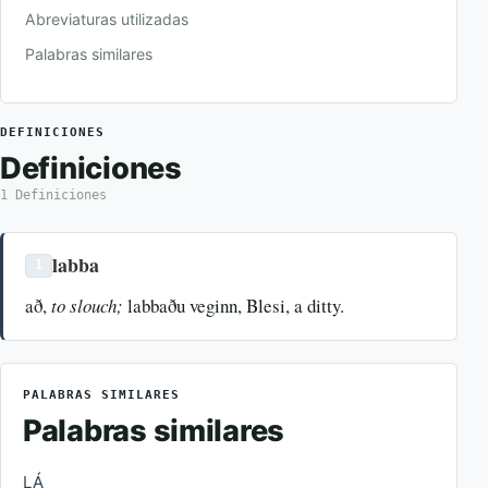
Abreviaturas utilizadas
Palabras similares
DEFINICIONES
Definiciones
1 Definiciones
labba
1
að,
to slouch;
labbaðu veginn, Blesi, a ditty.
PALABRAS SIMILARES
Palabras similares
LÁ