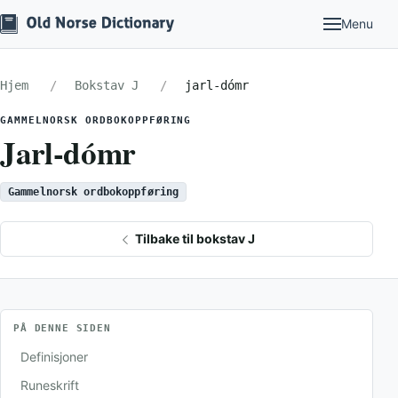
Menu
Hjem
Bokstav J
jarl-dómr
GAMMELNORSK ORDBOKOPPFØRING
Jarl-dómr
Gammelnorsk ordbokoppføring
Tilbake til bokstav J
PÅ DENNE SIDEN
Definisjoner
Runeskrift