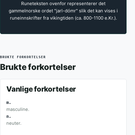
Runeteksten ovenfor representerer det
gammelnorske ordet "jarl-dómr" slik det kan vises i
runeinnskrifter fra vikingtiden (ca. 800-1100 e.Kr.).
BRUKTE FORKORTELSER
Brukte forkortelser
Vanlige forkortelser
m.
masculine.
n.
neuter.