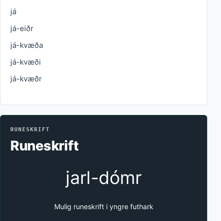
já
já-eiðr
já-kvæða
já-kvæði
já-kvæðr
RUNESKRIFT
Runeskrift
jarl-dómr
Mulig runeskrift i yngre futhark