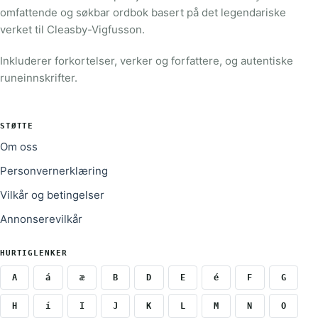
omfattende og søkbar ordbok basert på det legendariske
verket til Cleasby-Vigfusson.
Inkluderer forkortelser, verker og forfattere, og autentiske
runeinnskrifter.
STØTTE
Om oss
Personvernerklæring
Vilkår og betingelser
Annonserevilkår
HURTIGLENKER
A
á
æ
B
D
E
é
F
G
H
í
I
J
K
L
M
N
O