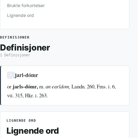
Brukte forkortelser
Lignende ord
DEFINISJONER
Definisjoner
1 Definisjoner
jarl-dómr
1
jarls-dómr,
or
m.
an earldom,
Landn. 260, Fms. i. 6,
vii. 315, Hkr. i. 263.
LIGNENDE ORD
Lignende ord