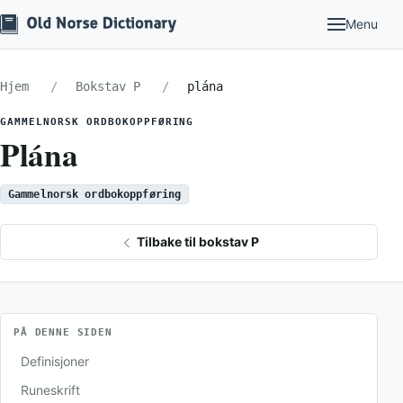
Menu
Hjem
Bokstav P
plána
GAMMELNORSK ORDBOKOPPFØRING
Plána
Gammelnorsk ordbokoppføring
Tilbake til bokstav P
PÅ DENNE SIDEN
Definisjoner
Runeskrift