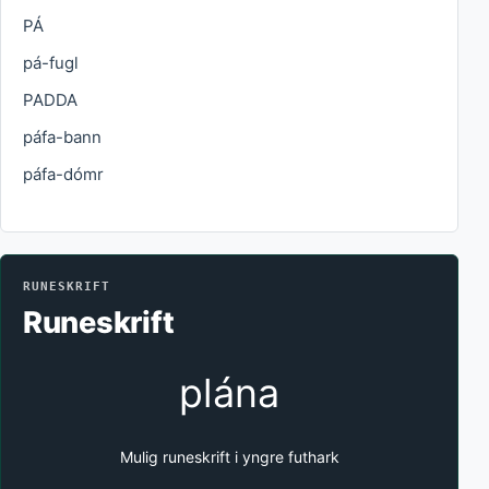
PÁ
pá-fugl
PADDA
páfa-bann
páfa-dómr
RUNESKRIFT
Runeskrift
plána
Mulig runeskrift i yngre futhark