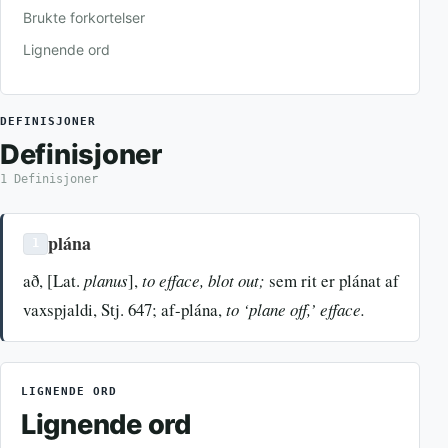
Brukte forkortelser
Lignende ord
DEFINISJONER
Definisjoner
1 Definisjoner
plána
1
að, [Lat.
planus
],
to efface, blot out;
sem rit er plánat af
vaxspjaldi, Stj. 647; af-plána,
to ‘plane off,’ efface.
LIGNENDE ORD
Lignende ord