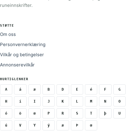
runeinnskrifter.
STØTTE
Om oss
Personvernerklæring
Vilkår og betingelser
Annonserevilkår
HURTIGLENKER
A
á
æ
B
D
E
é
F
G
H
í
I
J
K
L
M
N
O
ó
ö
œ
P
R
S
T
þ
U
ú
V
Y
ý
æ
Þ
œ