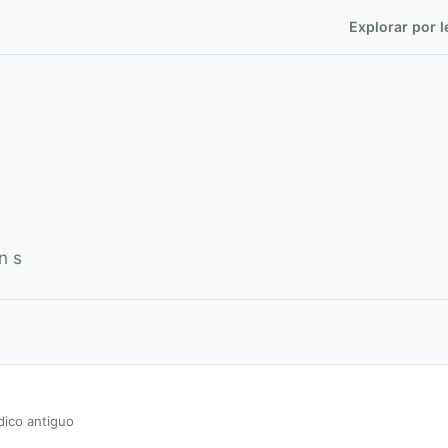
Explorar por l
n s
dico antiguo