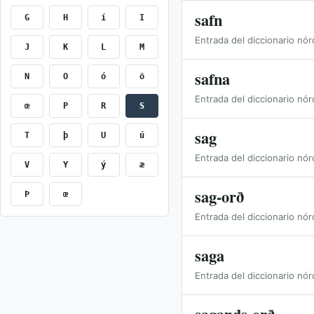
safn
G
H
í
I
Entrada del diccionario nór
J
K
L
M
safna
N
O
ó
ö
Entrada del diccionario nór
œ
P
R
S
sag
T
þ
U
ú
Entrada del diccionario nór
V
Y
ý
æ
sag-orð
Þ
œ
Entrada del diccionario nór
saga
Entrada del diccionario nór