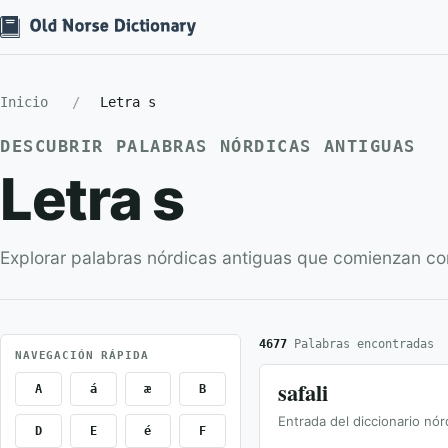
Inicio
Letra s
DESCUBRIR PALABRAS NÓRDICAS ANTIGUAS
Letra s
Explorar palabras nórdicas antiguas que comienzan co
4677
Palabras encontradas
NAVEGACIÓN RÁPIDA
safali
A
á
æ
B
Entrada del diccionario nór
D
E
é
F